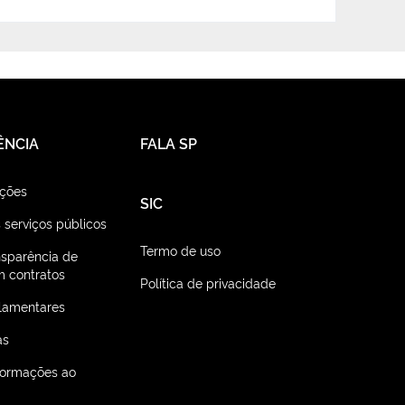
ÊNCIA
FALA SP
ações
SIC
 serviços públicos
Termo de uso
nsparência de
 contratos
Política de privacidade
lamentares
as
nformações ao