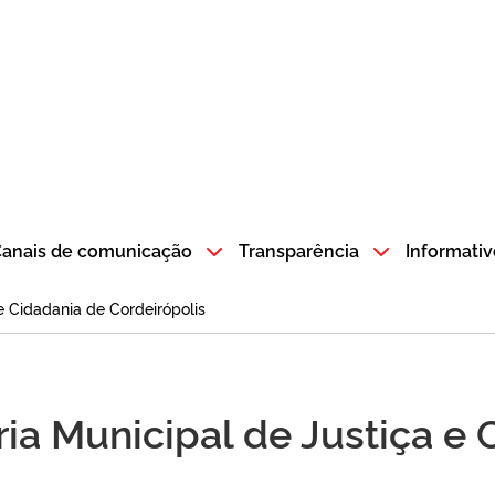
atempo SP GOV BR direciona para a página inicial
anais de comunicação
Transparência
Informativ
 e Cidadania de Cordeirópolis
ria Municipal de Justiça e