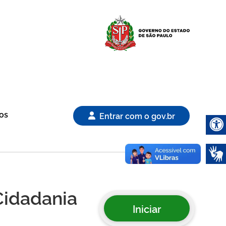
Logo Gover
os
Entrar com o gov.br
Abrir 
 Cidadania
Iniciar