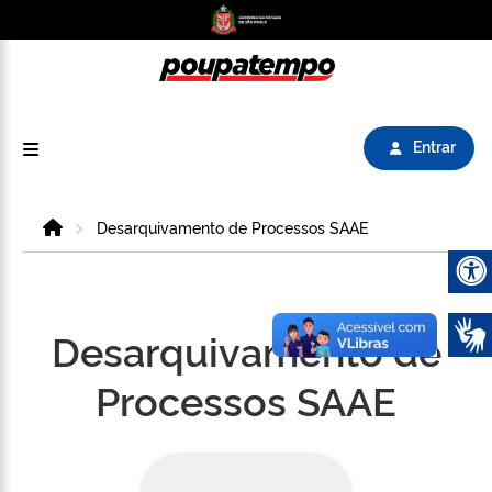
Logo do Poupatempo SP GOV BR direciona para
Entrar
Home
Desarquivamento de Processos SAAE
Abrir 
Desarquivamento de
Processos SAAE