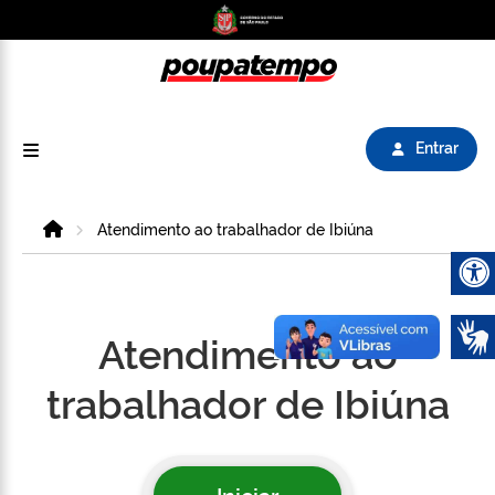
Logo do Poupatempo SP GOV BR direciona para
Entrar
Home
Atendimento ao trabalhador de Ibiúna
Abrir 
Atendimento ao
trabalhador de Ibiúna