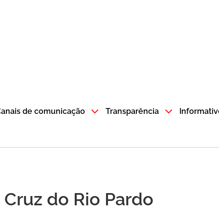
atempo SP GOV BR direciona para a página inicial
anais de comunicação
Transparência
Informativ
a Cruz do Rio Pardo