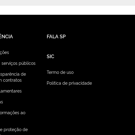
ÊNCIA
FALA SP
ações
SIC
 serviços públicos
Termo de uso
nsparência de
 contratos
Política de privacidade
lamentares
as
nformações ao
de proteção de