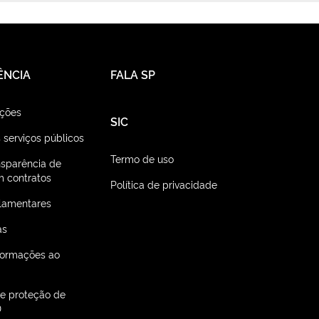
ÊNCIA
FALA SP
ações
SIC
 serviços públicos
Termo de uso
nsparência de
 contratos
Política de privacidade
lamentares
as
nformações ao
de proteção de
D