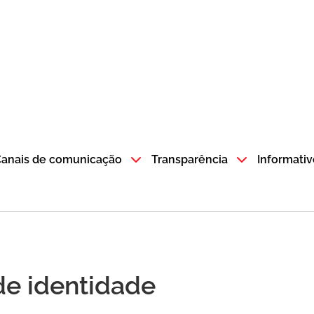
atempo SP GOV BR direciona para a página inicial
anais de comunicação
Transparência
Informativ
de identidade