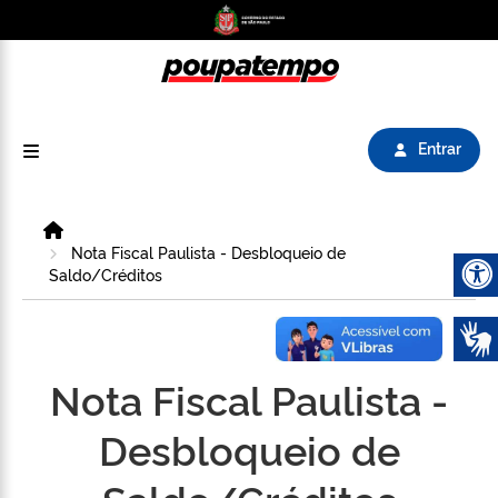
Logo do Poupatempo SP GOV BR direciona para
Entrar
Home
Nota Fiscal Paulista - Desbloqueio de
Saldo/Créditos
Abrir 
Nota Fiscal Paulista -
Desbloqueio de