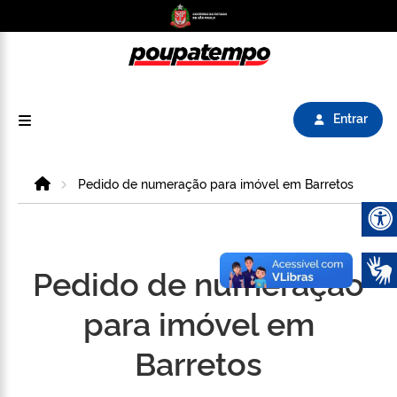
Logo do Poupatempo SP GOV BR direciona para
Entrar
Home
Pedido de numeração para imóvel em Barretos
Abrir 
Pedido de numeração
para imóvel em
Barretos