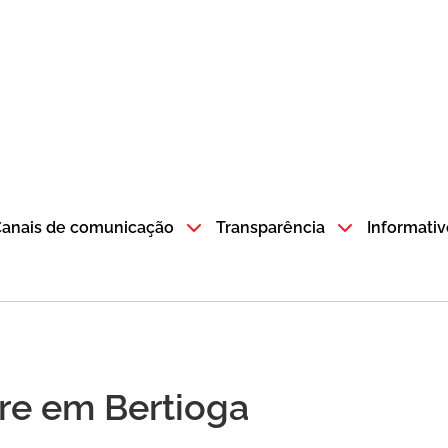
atempo SP GOV BR direciona para a página inicial
anais de comunicação
Transparência
Informativ
re em Bertioga