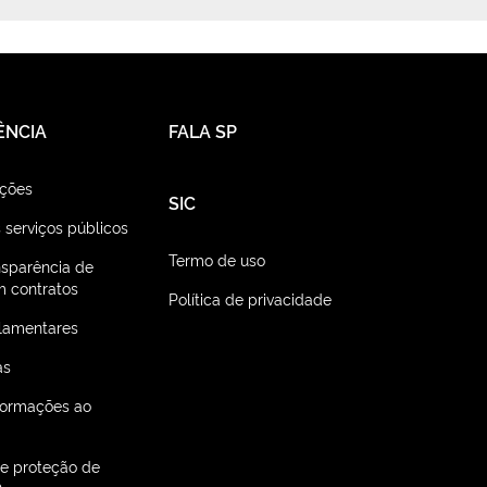
ÊNCIA
FALA SP
ações
SIC
 serviços públicos
Termo de uso
nsparência de
 contratos
Política de privacidade
lamentares
as
nformações ao
de proteção de