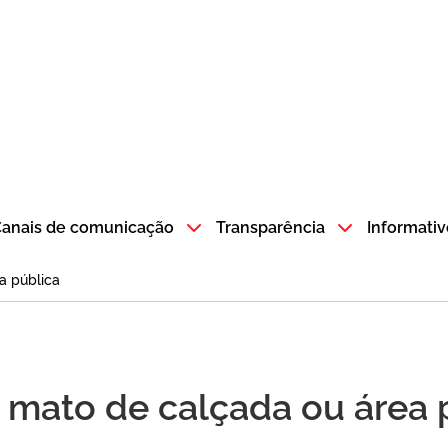
atempo SP GOV BR direciona para a página inicial
anais de comunicação
Transparência
Informativ
a pública
e mato de calçada ou área 