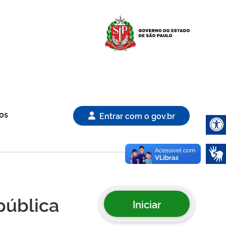
Logo Gover
os
Entrar com o gov.br
Abrir 
pública
Iniciar