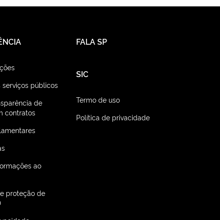
ÊNCIA
FALA SP
ações
SIC
 serviços públicos
Termo de uso
nsparência de
 contratos
Política de privacidade
lamentares
as
nformações ao
de proteção de
D