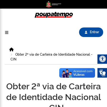
Logo do Poupatempo SP GOV BR direciona para
Entrar
Home
Obter 2ª via de Carteira de Identidade Nacional -
CIN
Abrir 
Obter 2ª via de Carteira
de Identidade Nacional