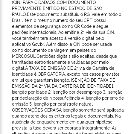
(CIN) PARA CIDADÃOS COM DOCUMENTO
PREVIAMENTE EMITIDO NO ESTADO DE SÃO
PAULO.Este documento substituiu o RG, vale em todo o
Brasil, tem o mesmo número do seu CPF, possui
elementos de segurança como QR Code e segue
padrões internacionais. Ao emitir a 2ª via da sua CIN,
você também terá acesso à versão digital pelo
aplicativo Gov.br. Além disso, a CIN pode ser usada
como documento de viagem em países do
MERCOSUL.Certidões digitais são aceitas, desde que
tramitadas eletronicamente e validadas por meio
digital.A TAXA DE EMISSÃO DE 2ª via da Carteira de
Identidade é OBRIGATÓRIA, exceto nos casos previstos
em lei que garantem isenção. ISENÇÃO DE TAXA DE
EMISSÃO DA 2ª VIA DA CARTEIRA DE IDENTIDADE1.
Isenção por idade 2. Isenção por desemprego 3. Isenção
por declaração de hipossuficiência 4. Isenção por erro de
emissão 5. Isenção por catástrofe natural
OBSERVAÇÕES GERAISA isenção somente será aplicada
quando atendidos os critérios legais e documentais. Na
ausência de enquadramento em qualquer hipótese
prevista, a taxa deverá ser cobrada integralmente. As
situações devem ser analisadas de forma objetiva, com