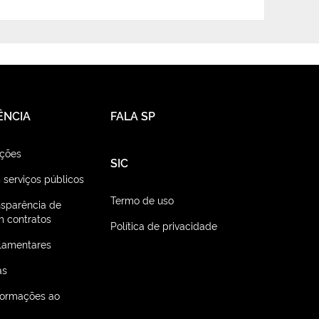
ÊNCIA
FALA SP
ações
SIC
 serviços públicos
Termo de uso
nsparência de
 contratos
Política de privacidade
lamentares
as
nformações ao