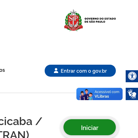
Logo Gover
os
Entrar com o gov.br
Abrir 
acicaba /
Iniciar
ETRAN)