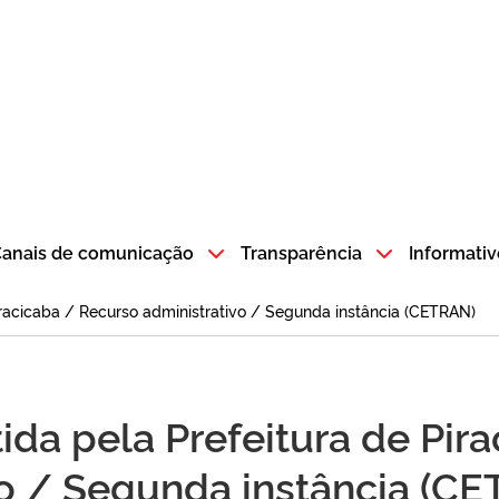
atempo SP GOV BR direciona para a página inicial
anais de comunicação
Transparência
Informativ
iracicaba / Recurso administrativo / Segunda instância (CETRAN)
ida pela Prefeitura de Pir
vo / Segunda instância (C