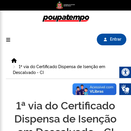
Logo do Poupatempo SP GOV BR direciona para
Entrar
Home
1ª via do Certificado Dispensa de Isenção em
Descalvado - CI
Abrir 
1ª via do Certificado
Dispensa de Isenção