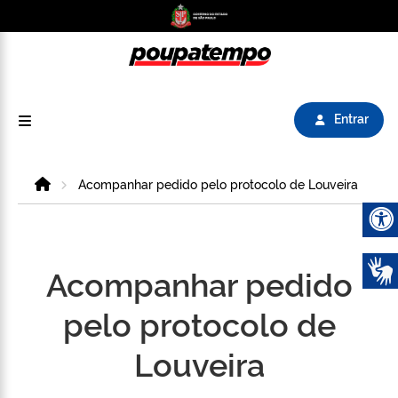
Logo do Poupatempo SP GOV BR direciona para
Entrar
Home
Acompanhar pedido pelo protocolo de Louveira
Abrir 
Acompanhar pedido
pelo protocolo de
Louveira