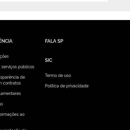
ÊNCIA
FALA SP
ações
SIC
 serviços públicos
Termo de uso
nsparência de
 contratos
Política de privacidade
lamentares
as
nformações ao