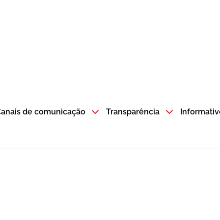
atempo SP GOV BR direciona para a página inicial
anais de comunicação
Transparência
Informativ