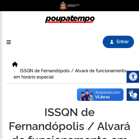
Logo do Poupatempo SP GOV BR direciona para
Entrar
Home
ISSQN de Fernandópolis / Alvará de funcionamento
em horário especial
Abrir 
ISSQN de
Fernandópolis / Alvará