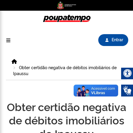
Logo do Poupatempo SP GOV BR direciona para
Entrar
Home
Obter certidão negativa de débitos imobiliários de
Ipaussu
Abrir 
Obter certidão negativa
de débitos imobiliários