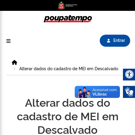
Logo do Poupatempo SP GOV BR direciona para
Entrar
Home
Alterar dados do cadastro de MEI em Descalvado
Abrir 
Alterar dados do
cadastro de MEI em
Descalvado