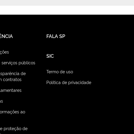
ÊNCIA
FALA SP
ações
SIC
 serviços públicos
Termo de uso
nsparência de
 contratos
Política de privacidade
lamentares
as
nformações ao
de proteção de