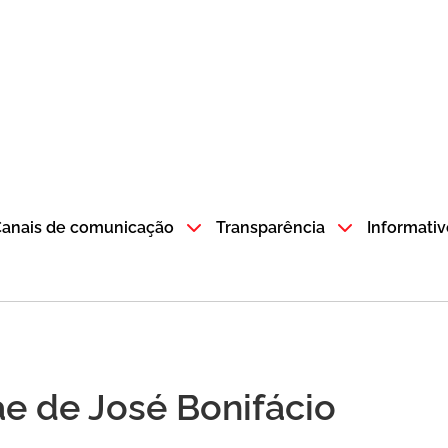
atempo SP GOV BR direciona para a página inicial
anais de comunicação
Transparência
Informativ
e de José Bonifácio