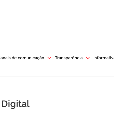
atempo SP GOV BR direciona para a página inicial
anais de comunicação
Transparência
Informativ
 Digital