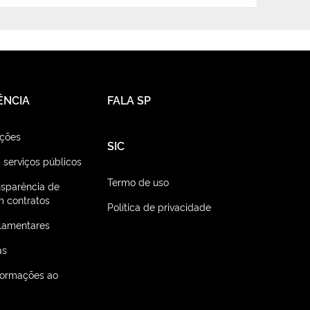
ÊNCIA
FALA SP
ações
SIC
 serviços públicos
Termo de uso
nsparência de
 contratos
Política de privacidade
lamentares
as
nformações ao