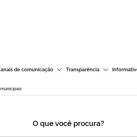
atempo SP GOV BR direciona para a página inicial
anais de comunicação
Transparência
Informativ
 municipais
O que você procura?