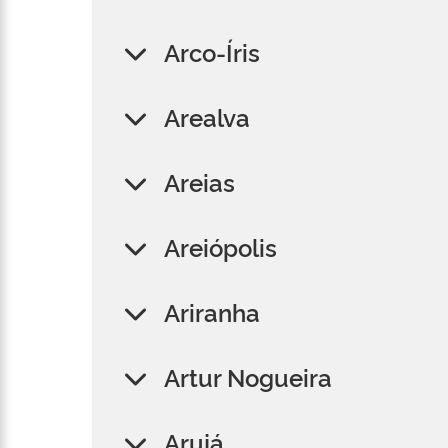
Arco-Íris
Arealva
Areias
Areiópolis
Ariranha
Artur Nogueira
Arujá