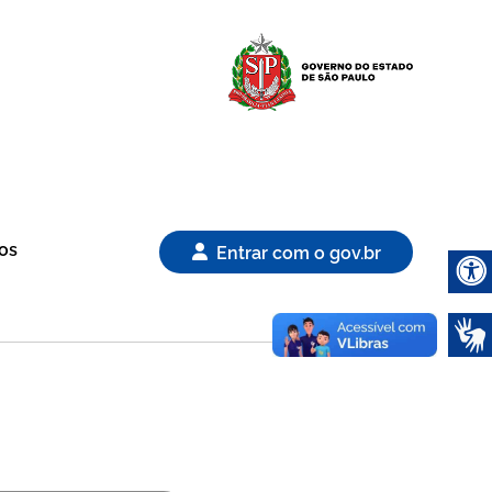
Logo Gover
os
Entrar com o gov.br
Abrir 