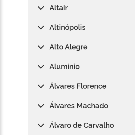
Altair
Altinópolis
Alto Alegre
Alumínio
Álvares Florence
Álvares Machado
Álvaro de Carvalho