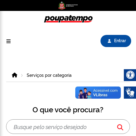
Logo do Poupatempo SP GOV BR direciona para
Entrar
Home
Serviços por categoria
Abrir 
O que você procura?