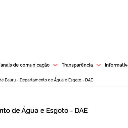
atempo SP GOV BR direciona para a página inicial
anais de comunicação
Transparência
Informativ
 de Bauru - Departamento de Água e Esgoto - DAE
nto de Água e Esgoto - DAE