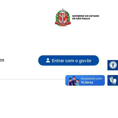
Logo Gover
os
Entrar com o gov.br
Abrir 