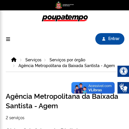
Logo do Poupatempo SP GOV BR direciona para
Entrar
Home
Serviços
Serviços por órgão
Agência Metropolitana da Baixada Santista - Agem
Abrir 
Agência Metropolitana da Baixada
Santista - Agem
2 serviços