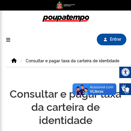
Logo do Poupatempo SP GOV BR direciona para
Entrar
Home
Consultar e pagar taxa da carteira de identidade
Abrir 
Consultar e pagar taxa
da carteira de
identidade