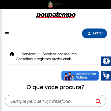
Logo do Poupatempo SP GOV BR direciona para
Entrar
Home
Serviços
Serviços por assunto
Conselhos e registros profissionais
Abrir 
O que você procura?