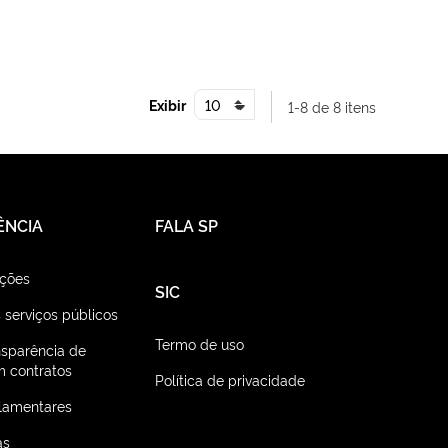
Exibir
1-8 de 8 itens
ÊNCIA
FALA SP
ações
SIC
 serviços públicos
Termo de uso
nsparência de
 contratos
Política de privacidade
lamentares
as