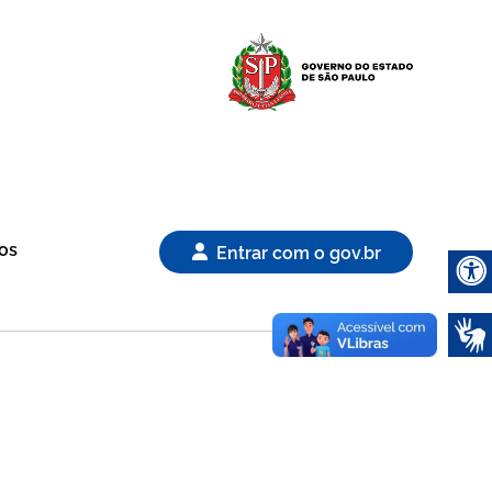
Logo Gover
os
Entrar com o gov.br
Abrir 