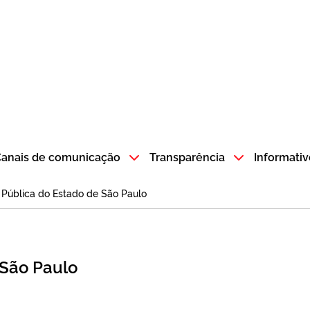
atempo SP GOV BR direciona para a página inicial
anais de comunicação
Transparência
Informativ
 Pública do Estado de São Paulo
 São Paulo