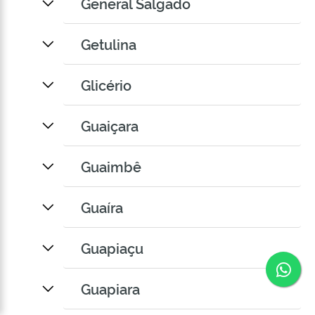
General Salgado
Getulina
Glicério
Guaiçara
Guaimbê
Guaíra
Guapiaçu
Co
Guapiara