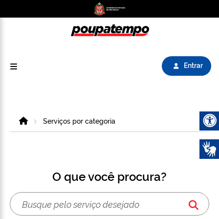
Logo do Poupatempo SP GOV BR direciona para
Entrar
Home
Serviços por categoria
Abrir 
O que você procura?