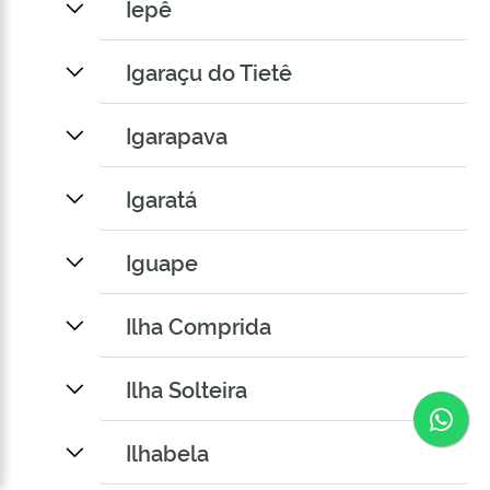
Iepê
Igaraçu do Tietê
Igarapava
Igaratá
Iguape
Ilha Comprida
Ilha Solteira
Co
Ilhabela