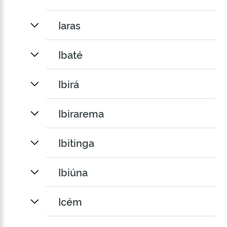
Iaras
Ibaté
Ibirá
Ibirarema
Ibitinga
Ibiúna
Icém