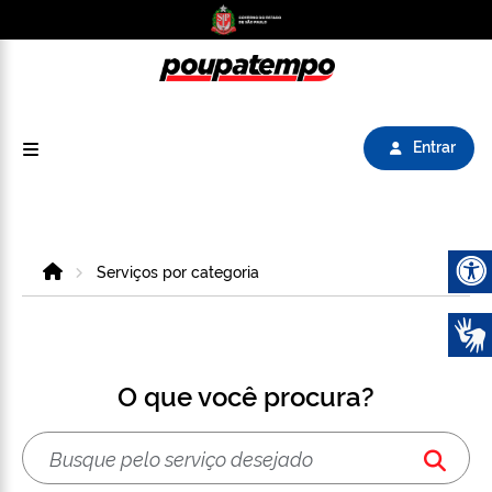
Logo do Poupatempo SP GOV BR direciona para
Entrar
Home
Serviços por categoria
Abrir 
O que você procura?