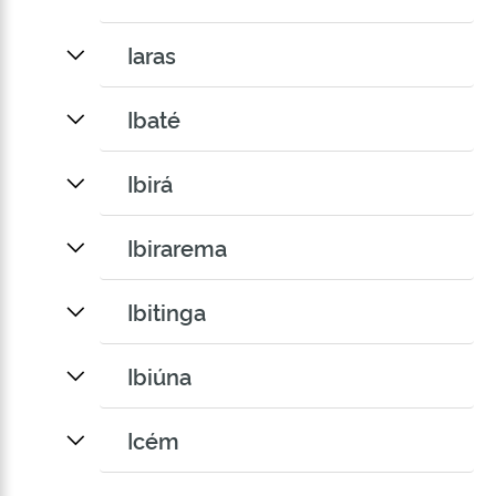
Iaras
Ibaté
Ibirá
Ibirarema
Ibitinga
Ibiúna
Icém