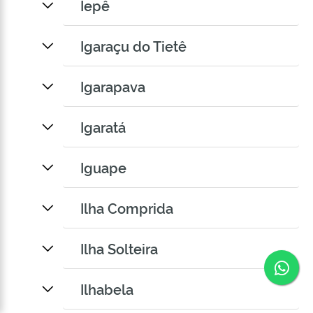
Iepê
Igaraçu do Tietê
Igarapava
Igaratá
Iguape
Ilha Comprida
Ilha Solteira
Co
Ilhabela