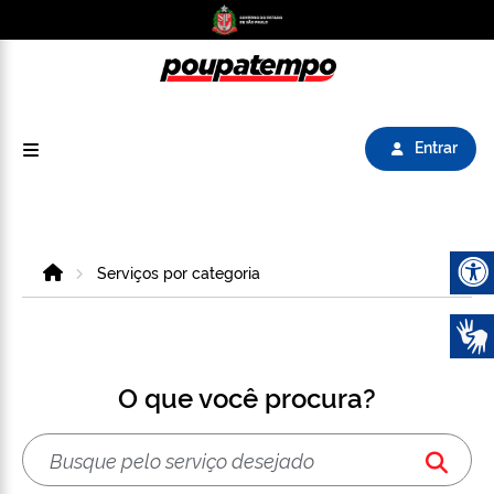
Logo do Poupatempo SP GOV BR direciona para
Entrar
Home
Serviços por categoria
Abrir 
O que você procura?