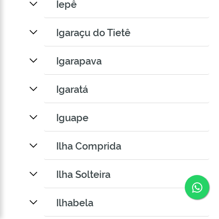
Iepê
Igaraçu do Tietê
Igarapava
Igaratá
Iguape
Ilha Comprida
Ilha Solteira
Co
Ilhabela