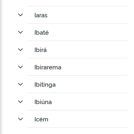
Iaras
Ibaté
Ibirá
Ibirarema
Ibitinga
Ibiúna
Icém