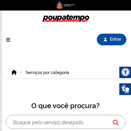
Logo do Poupatempo SP GOV BR direciona para
Entrar
Home
Serviços por categoria
Abrir 
O que você procura?