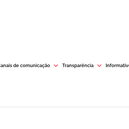
atempo SP GOV BR direciona para a página inicial
anais de comunicação
Transparência
Informativ