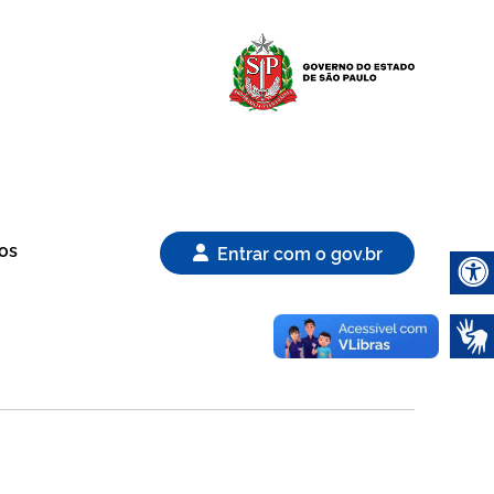
Logo Gover
os
Entrar com o gov.br
Abrir 