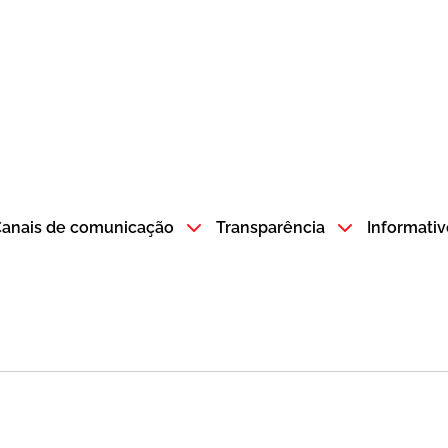
atempo SP GOV BR direciona para a página inicial
anais de comunicação
Transparência
Informativ