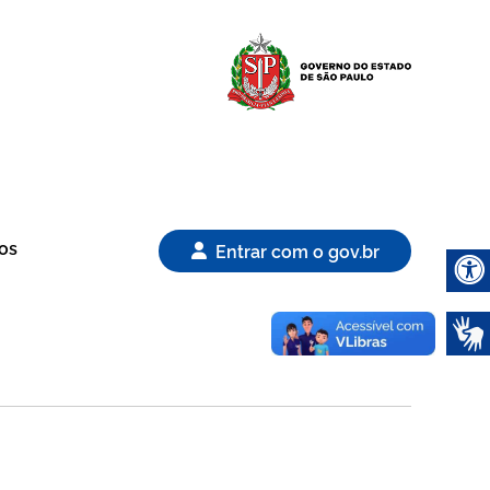
Logo Gover
os
Entrar com o gov.br
Abrir 