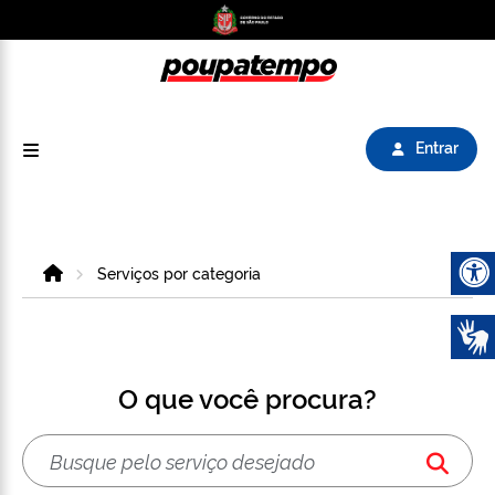
Logo do Poupatempo SP GOV BR direciona para
Entrar
Home
Serviços por categoria
Abrir 
O que você procura?