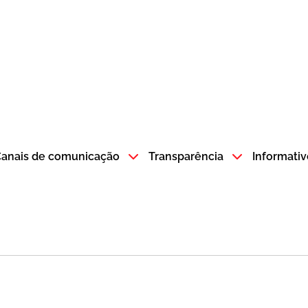
atempo SP GOV BR direciona para a página inicial
anais de comunicação
Transparência
Informativ