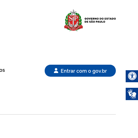
Logo Gover
os
Entrar com o gov.br
Abrir 