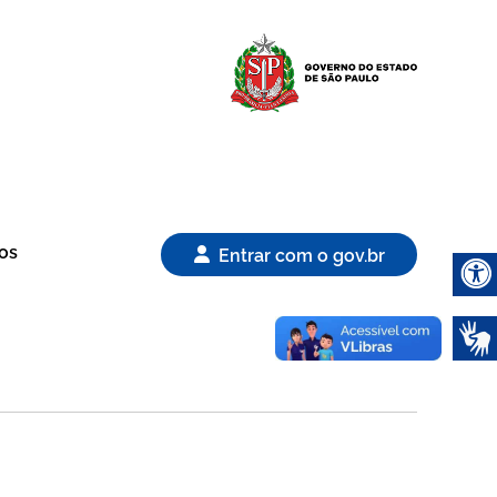
Logo Gover
os
Entrar com o gov.br
Abrir 