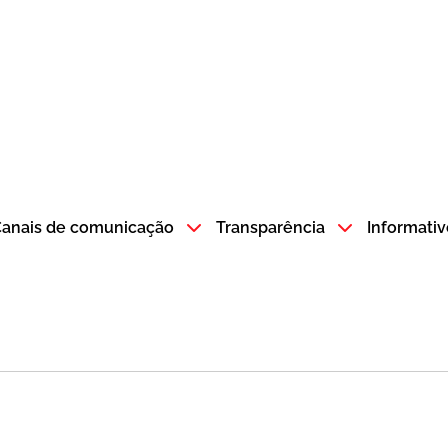
atempo SP GOV BR direciona para a página inicial
anais de comunicação
Transparência
Informativ