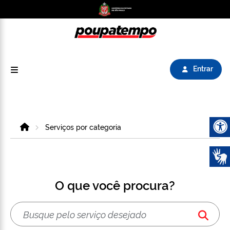
Logo do Poupatempo SP GOV BR direciona para
Entrar
Home
Serviços por categoria
Abrir 
O que você procura?