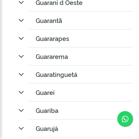
Guarani d Oeste
Guarantã
Guararapes
Guararema
Guaratinguetá
Guareí
Guariba
Co
Guarujá