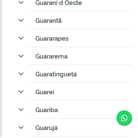
Guarani d Oeste
Guarantã
Guararapes
Guararema
Guaratinguetá
Guareí
Guariba
Co
Guarujá