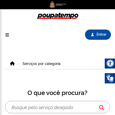
Logo do Poupatempo SP GOV BR direciona para
Entrar
Home
Serviços por categoria
Abrir 
O que você procura?