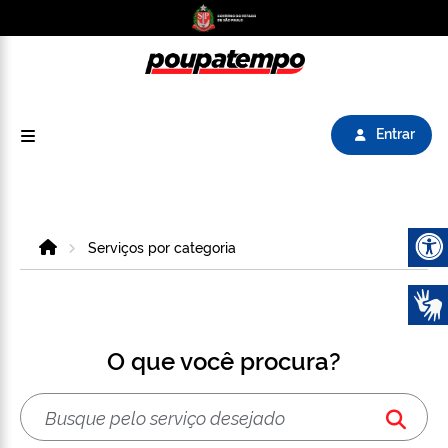
Logo do Poupatempo SP GOV BR direciona para
Entrar
Home
Serviços por categoria
Abrir 
O que você procura?