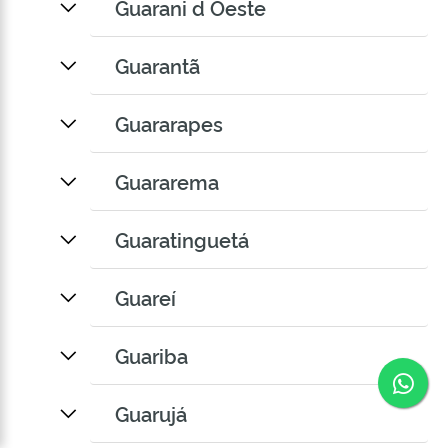
Guarani d Oeste
Guarantã
Guararapes
Guararema
Guaratinguetá
Guareí
Guariba
Co
Guarujá