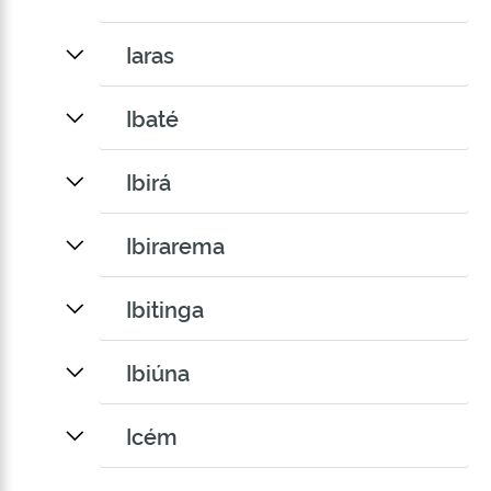
Iaras
Ibaté
Ibirá
Ibirarema
Ibitinga
Ibiúna
Icém