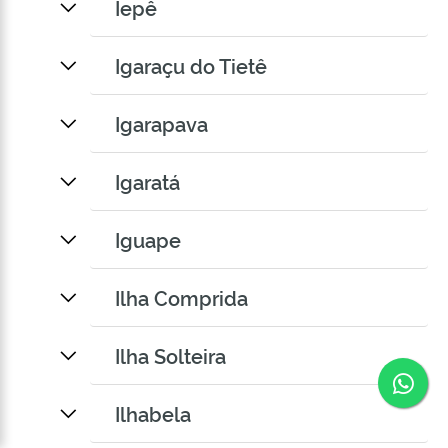
Iepê
Igaraçu do Tietê
Igarapava
Igaratá
Iguape
Ilha Comprida
Ilha Solteira
Co
Ilhabela