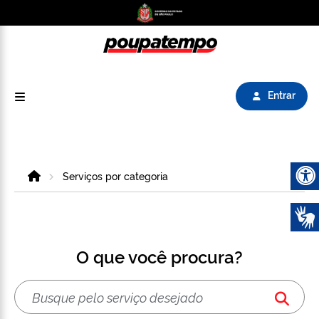
Logo do Poupatempo SP GOV BR direciona para
Entrar
Home
Serviços por categoria
Abrir 
O que você procura?