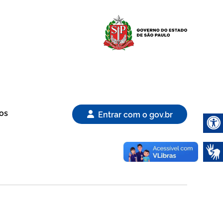
Logo Gover
os
Entrar com o gov.br
Abrir 