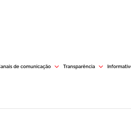
atempo SP GOV BR direciona para a página inicial
anais de comunicação
Transparência
Informativ