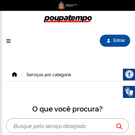
Logo do Poupatempo SP GOV BR direciona para
Entrar
Home
Serviços por categoria
Abrir 
O que você procura?