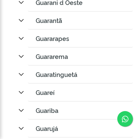
Guarani d Oeste
Guarantã
Guararapes
Guararema
Guaratinguetá
Guareí
Guariba
Co
Guarujá