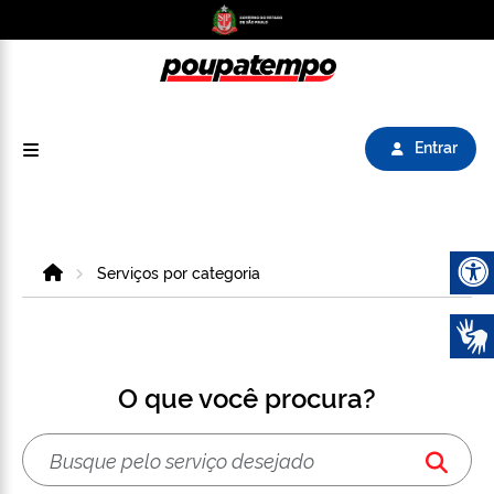
Logo do Poupatempo SP GOV BR direciona para
Entrar
Home
Serviços por categoria
Abrir 
O que você procura?