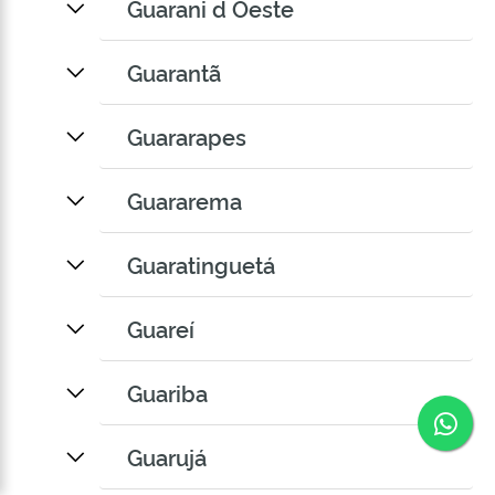
Guarani d Oeste
Guarantã
Guararapes
Guararema
Guaratinguetá
Guareí
Guariba
Co
Guarujá