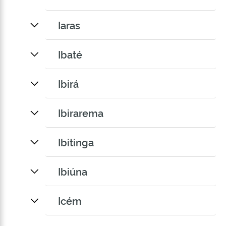
Iaras
Ibaté
Ibirá
Ibirarema
Ibitinga
Ibiúna
Icém