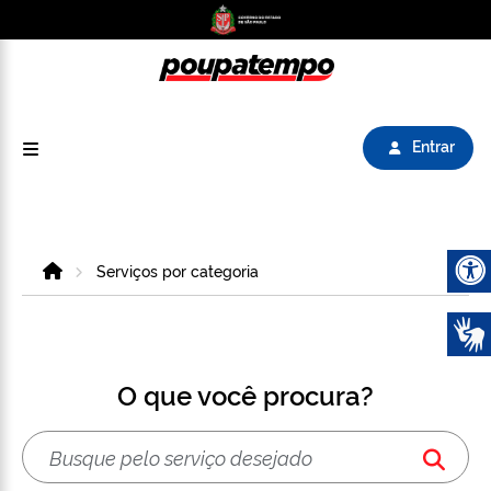
Logo do Poupatempo SP GOV BR direciona para
Entrar
Home
Serviços por categoria
Abrir 
O que você procura?