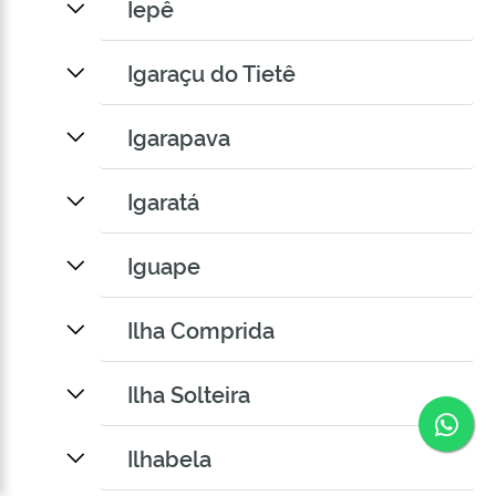
Iepê
Igaraçu do Tietê
Igarapava
Igaratá
Iguape
Ilha Comprida
Ilha Solteira
Co
Ilhabela