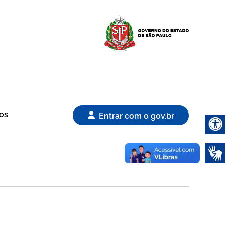
Logo Gover
os
Entrar com o gov.br
Abrir 