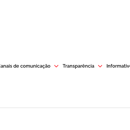
atempo SP GOV BR direciona para a página inicial
anais de comunicação
Transparência
Informativ