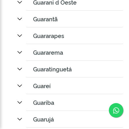
Guarani d Oeste
Guarantã
Guararapes
Guararema
Guaratinguetá
Guareí
Guariba
Co
Guarujá