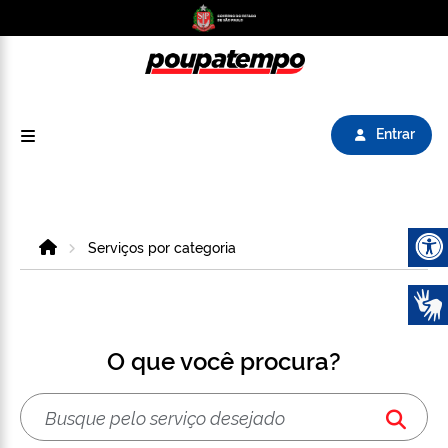
Logo do Poupatempo SP GOV BR direciona para
Entrar
Home
Serviços por categoria
Abrir 
O que você procura?