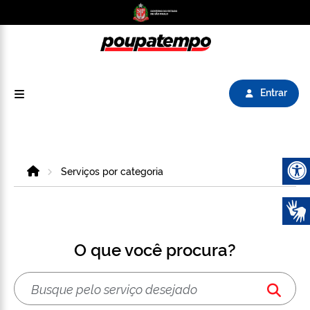
Logo do Poupatempo SP GOV BR direciona para
Entrar
Home
Serviços por categoria
Abrir 
O que você procura?