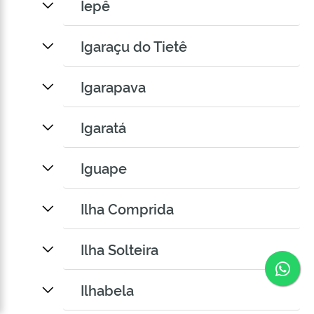
Iepê
Igaraçu do Tietê
Igarapava
Igaratá
Iguape
Ilha Comprida
Ilha Solteira
Co
Ilhabela