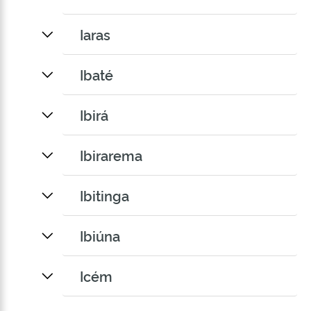
Iaras
Ibaté
Ibirá
Ibirarema
Ibitinga
Ibiúna
Icém