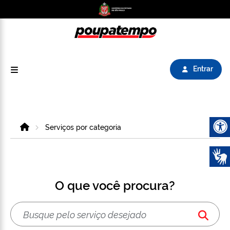
Logo do Poupatempo SP GOV BR direciona para
Entrar
Home
Serviços por categoria
Abrir 
O que você procura?