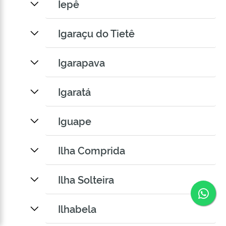
Iepê
Igaraçu do Tietê
Igarapava
Igaratá
Iguape
Ilha Comprida
Ilha Solteira
Co
Ilhabela