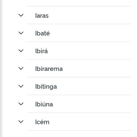
Iaras
Ibaté
Ibirá
Ibirarema
Ibitinga
Ibiúna
Icém