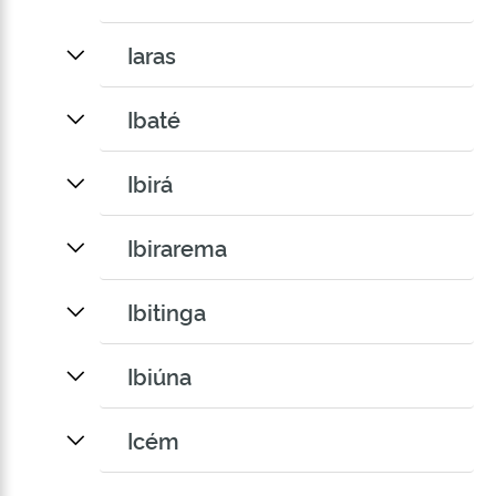
Iaras
Ibaté
Ibirá
Ibirarema
Ibitinga
Ibiúna
Icém