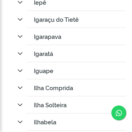
Iepê
Igaraçu do Tietê
Igarapava
Igaratá
Iguape
Ilha Comprida
Ilha Solteira
Co
Ilhabela