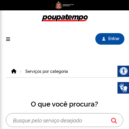
Logo do Poupatempo SP GOV BR direciona para
Entrar
Home
Serviços por categoria
Abrir 
O que você procura?