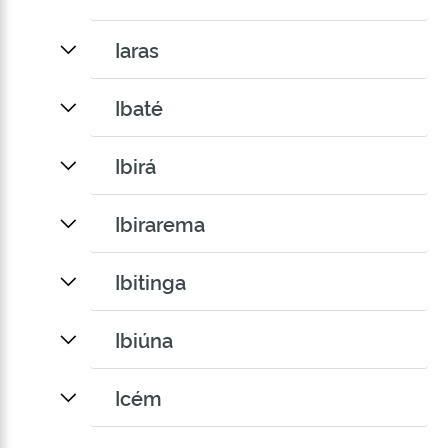
Iaras
Ibaté
Ibirá
Ibirarema
Ibitinga
Ibiúna
Icém