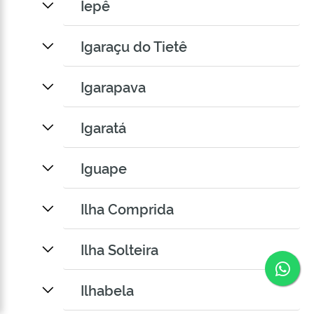
Iepê
Igaraçu do Tietê
Igarapava
Igaratá
Iguape
Ilha Comprida
Ilha Solteira
Co
Ilhabela