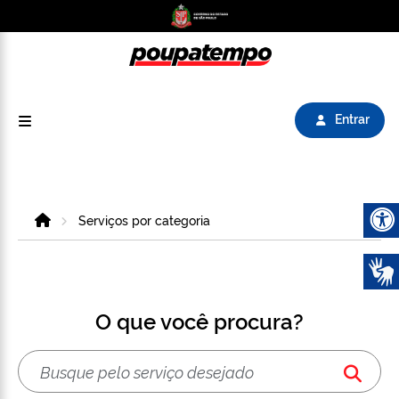
Logo do Poupatempo SP GOV BR direciona para
Entrar
Home
Serviços por categoria
Abrir 
O que você procura?