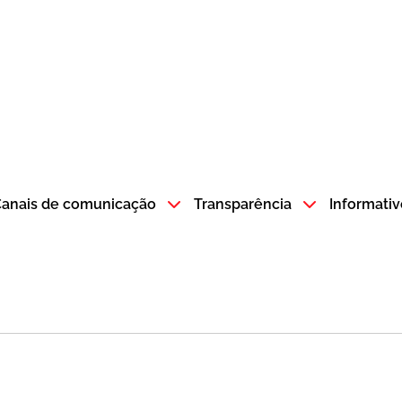
atempo SP GOV BR direciona para a página inicial
anais de comunicação
Transparência
Informativ