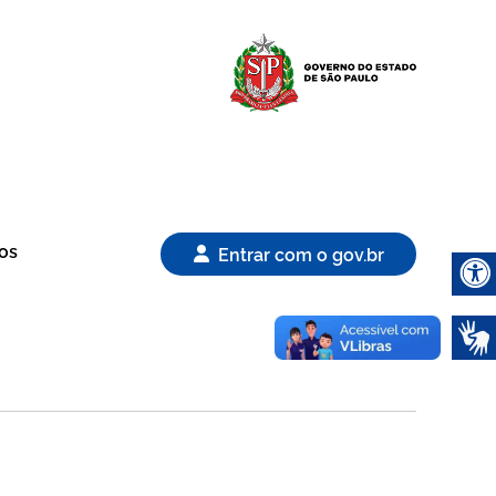
Logo Gover
os
Entrar com o gov.br
Abrir 